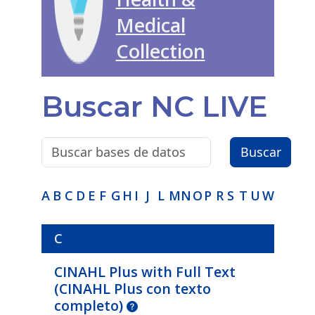
Medical
Collection
Buscar NC LIVE
Search terms:
Buscar
A
B
C
D
E
F
G
H
I
J
L
M
N
O
P
R
S
T
U
W
C
CINAHL Plus with Full Text
(
CINAHL Plus con texto
completo
)