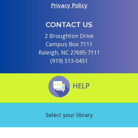
Privacy Policy
CONTACT US
2 Broughton Drive
Campus Box 7111
Raleigh, NC 27695-7111
(919) 513-0451
HELP
Select your library