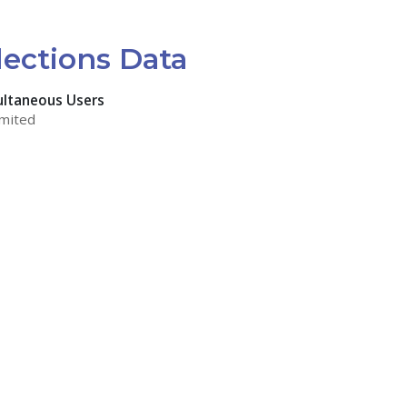
lections Data
ultaneous Users
mited