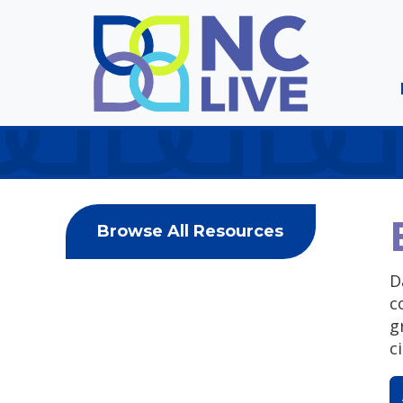
Skip to main content
Browse All Resources
D
c
g
c