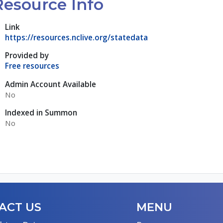
Resource Info
Link
https://resources.nclive.org/statedata
Provided by
Free resources
Admin Account Available
No
Indexed in Summon
No
ACT US
MENU