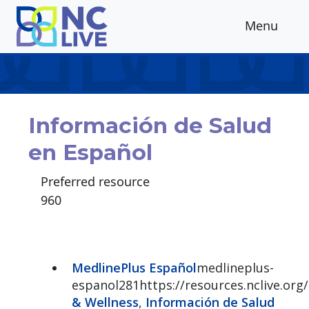
Skip to main content
Menu
Información de Salud
en Español
Preferred resource
960
MedlinePlus Español
medlineplus-
espanol281https://resources.nclive.or
& Wellness
,
Información de Salud