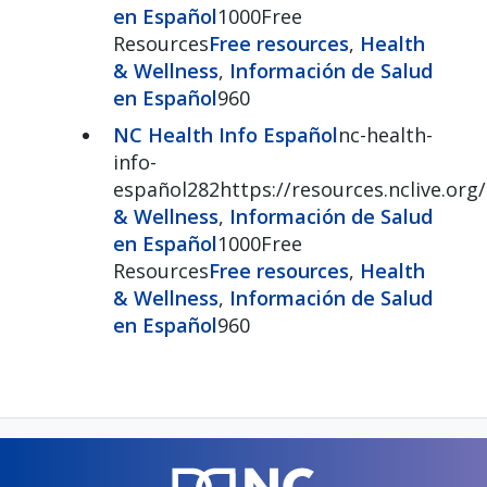
en Español
1000Free
Resources
Free resources
,
Health
& Wellness
,
Información de Salud
en Español
960
NC Health Info Español
nc-health-
info-
español282https://resources.nclive.org
& Wellness
,
Información de Salud
en Español
1000Free
Resources
Free resources
,
Health
& Wellness
,
Información de Salud
en Español
960