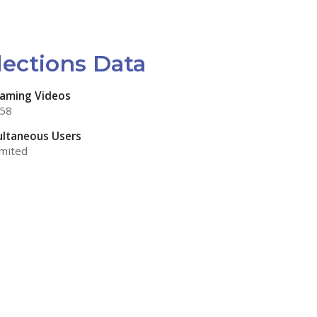
lections Data
eaming Videos
658
ultaneous Users
mited