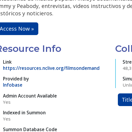
mmy y Peabody, entrevistas, videos instructivos y de
istóricos y noticieros.
Access Now »
Resource Info
Col
Link
Str
https://resources.nclive.org/filmsondemand
48,
Provided by
Sim
Infobase
Unli
Admin Account Available
Titl
Yes
Indexed in Summon
Yes
Summon Database Code