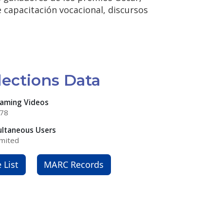
 capacitación vocacional, discursos
lections Data
eaming Videos
378
ultaneous Users
mited
e List
MARC Records