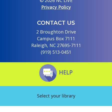
© 2026 NC LIVE
Privacy Policy
CONTACT US
2 Broughton Drive
Campus Box 7111
Raleigh, NC 27695-7111
(919) 513-0451
HELP
Select your library