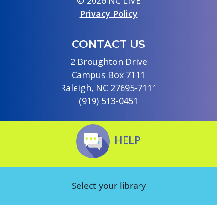
© 2026 NC LIVE
Privacy Policy
CONTACT US
2 Broughton Drive
Campus Box 7111
Raleigh, NC 27695-7111
(919) 513-0451
HELP
Select your library